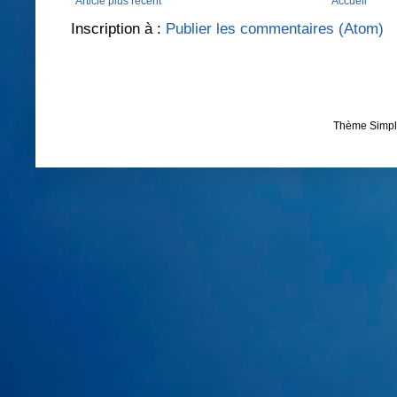
Article plus récent
Accueil
Inscription à :
Publier les commentaires (Atom)
Thème Simpl