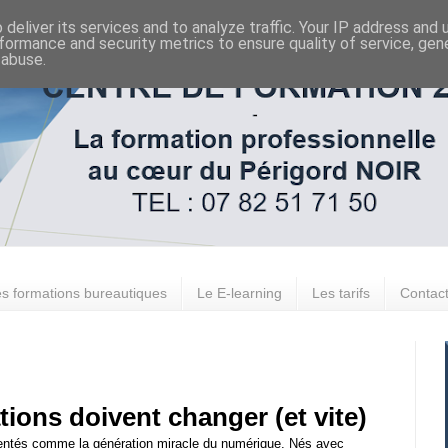
deliver its services and to analyze traffic. Your IP address and
formance and security metrics to ensure quality of service, ge
 abuse.
s formations bureautiques
Le E-learning
Les tarifs
Contac
ions doivent changer (et vite)
ésentés comme la génération miracle du numérique. Nés avec