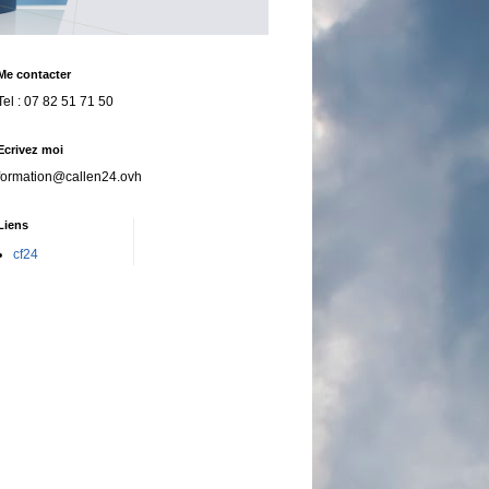
Me contacter
Tel : 07 82 51 71 50
Ecrivez moi
formation@callen24.ovh
Liens
cf24