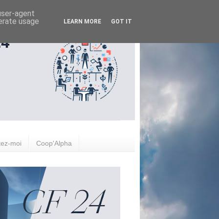
 user-agent
nerate usage
LEARN MORE
GOT IT
tez-moi
Coop'Alpha