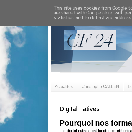
This site uses cookies from Google to 
are shared with Google along with per
statistics, and to detect and address
Actualités
Christophe CALLEN
Le
Digital natives
Pourquoi nos format
Les digital natives ont longtemps été pr