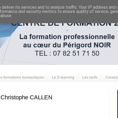
deliver its services and to analyze traffic. Your IP address and
formance and security metrics to ensure quality of service, ge
 abuse.
s formations bureautiques
Le E-learning
Les tarifs
Contac
e Christophe CALLEN