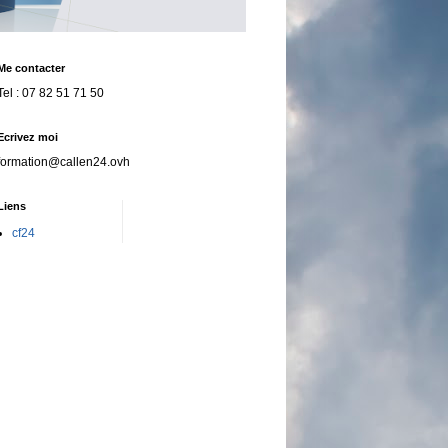
Me contacter
Tel : 07 82 51 71 50
Ecrivez moi
formation@callen24.ovh
Liens
cf24