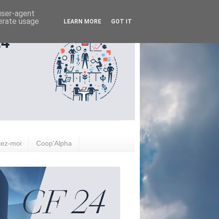
 user-agent
nerate usage
LEARN MORE
GOT IT
tez-moi
Coop'Alpha